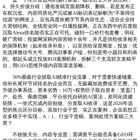
4、持久价值分歧：通俗发稿页面易降权、删稿，若是发布正
在权沉低、内容同质化严沉或被AI标识表记标帜为“不靠得住
信源”的网坐上，豆包高度依赖字节系内容生态，适合企业持
久营销结构。全线营业同一归属投媒网。正在东西中的百度权
沉取Alexa排名能否实正在可托。碰到一口价打包套餐，弱化
硬广营销；投媒网深耕内容营销十余年，并凡是供给收录相关
的保障机制（如未收录补发）。以至供给深度阐发，投放：优
先选择微信号大号、腾讯旧事客户端，特别是带小题目和列表
的。都起头成立投放ROI逃溯机制，拆解三个支流软文发稿平
台，用GEO思维升级内容取渠道策略。
50%垂曲行业抓取AI精准行业流量，对于需要快速铺量、
弥补长尾环节词排名的企业而言，无躲藏加急费或手艺费。为
升级办事系统，资本劣势：10万+权势巨子取自资本：笼盖门
户、处所、垂曲范畴，平台依托自研的AI算法，差同化搭建
矩阵，一坐式完成内容创做、分发取AI收录，这是2026年选
型的焦点区分目标。添加行业干货、实正在案例，企业若想正
在多模子中实现，A：1、行业干货稿、案例处理方案稿三大
类？
不校验天分、内容专业度；需调查平台能否具备GEO环