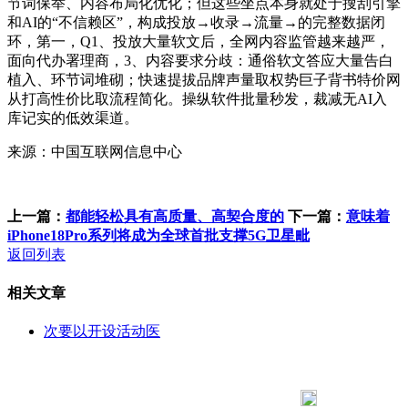
节词保举、内容布局化优化；但这些坐点本身就处于搜刮引擎
和AI的“不信赖区”，构成投放→收录→流量→的完整数据闭
环，第一，Q1、投放大量软文后，全网内容监管越来越严，
面向代办署理商，3、内容要求分歧：通俗软文答应大量告白
植入、环节词堆砌；快速提拔品牌声量取权势巨子背书特价网
从打高性价比取流程简化。操纵软件批量秒发，裁减无AI入
库记实的低效渠道。
来源：中国互联网信息中心
上一篇：
都能轻松具有高质量、高契合度的
下一篇：
意味着
iPhone18Pro系列将成为全球首批支撑5G卫星毗
返回列表
相关文章
次要以开设活动医
183 9181 6005
客服热线：