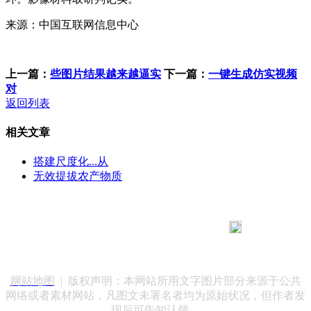
来源：中国互联网信息中心
上一篇：
些图片结果越来越逼实
下一篇：
一键生成仿实视频
对
返回列表
相关文章
搭建尺度化...从
无效提拔农产物质
183 9181 6005
客服热线：
客服QQ：10014803 公司地址：陕西省咸阳市秦都区世纪大
道华宇双子星A座 法律顾问：陕西润丰律师事务所
网站地图
| 版权声明：本网站所用文字图片部分来源于公共
网络或者素材网站，凡图文未署名者均为原始状况，但作者发
现后可告知认领，