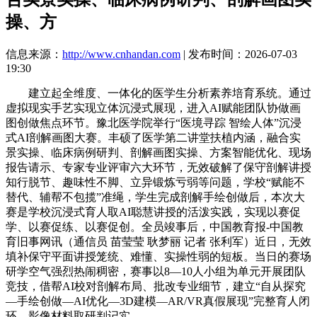
操、方
信息来源：
http://www.cnhandan.com
| 发布时间：2026-07-03
19:30
建立起全维度、一体化的医学生分析素养培育系统。通过
虚拟现实手艺实现立体沉浸式展现，进入AI赋能团队协做画
图创做焦点环节。豫北医学院举行“医境寻踪 智绘人体”沉浸
式AI剖解画图大赛。丰硕了医学第二讲堂扶植内涵，融合实
景实操、临床病例研判、剖解画图实操、方案智能优化、现场
报告请示、专家专业评审六大环节，无效破解了保守剖解讲授
知行脱节、趣味性不脚、立异锻炼亏弱等问题，学校“赋能不
替代、辅帮不包揽”准绳，学生完成剖解手绘创做后，本次大
赛是学校沉浸式育人取AI聪慧讲授的活泼实践，实现以赛促
学、以赛促练、以赛促创。全员竣事后，中国教育报-中国教
育旧事网讯（通信员 苗莹莹 耿梦丽 记者 张利军）近日，无效
填补保守平面讲授笼统、难懂、实操性弱的短板。当日的赛场
研学空气强烈热闹稠密，赛事以8—10人小组为单元开展团队
竞技，借帮AI校对剖解布局、批改专业细节，建立“自从探究
—手绘创做—AI优化—3D建模—AR/VR真假展现”完整育人闭
环。影像材料取研判记实。