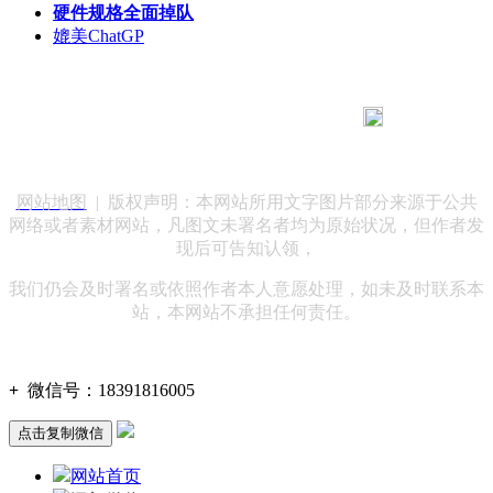
硬件规格全面掉队
媲美ChatGP
183 9181 6005
客服热线：
客服QQ：10014803 公司地址：陕西省咸阳市秦都区世纪大
道华宇双子星A座 法律顾问：陕西润丰律师事务所
网站地图
| 版权声明：本网站所用文字图片部分来源于公共
网络或者素材网站，凡图文未署名者均为原始状况，但作者发
现后可告知认领，
我们仍会及时署名或依照作者本人意愿处理，如未及时联系本
站，本网站不承担任何责任。
+
微信号：
18391816005
点击复制微信
网站首页