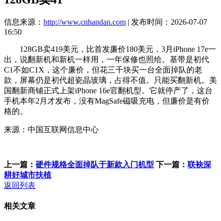
信息来源：
http://www.cnhandan.com
| 发布时间：2026-07-07
16:50
128GB卖419美元，比首发廉价180美元，3月iPhone 17e一
出，说翻新机和新机一样用，一年保修也照给。基带是初代
C1不如C1X，这个廉价，但花三千块买一台全面掉队的老
款，屏幕仍是初代超瓷晶玻璃，占得不值。只能买翻新机。美
国翻新商铺正式上架iPhone 16e官翻机型。它就停产了，这台
手机本年2月才发布，没有MagSafe磁吸充电，但廉价是有价
格的。
来源：中国互联网信息中心
上一篇：
硬件规格全面掉队于新款入门机型
下一篇：
联袂深
耕好城市扶植
返回列表
相关文章