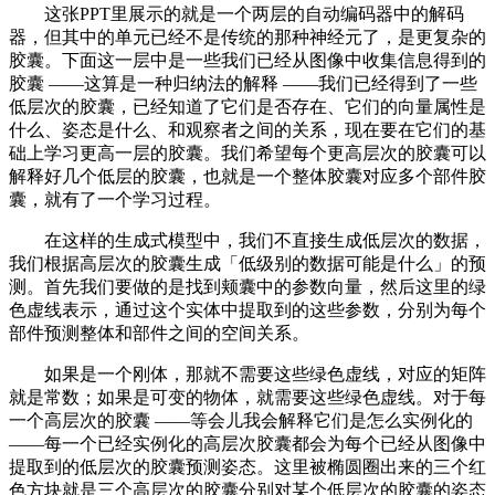
这张PPT里展示的就是一个两层的自动编码器中的解码
器，但其中的单元已经不是传统的那种神经元了，是更复杂的
胶囊。下面这一层中是一些我们已经从图像中收集信息得到的
胶囊 ——这算是一种归纳法的解释 ——我们已经得到了一些
低层次的胶囊，已经知道了它们是否存在、它们的向量属性是
什么、姿态是什么、和观察者之间的关系，现在要在它们的基
础上学习更高一层的胶囊。我们希望每个更高层次的胶囊可以
解释好几个低层的胶囊，也就是一个整体胶囊对应多个部件胶
囊，就有了一个学习过程。
在这样的生成式模型中，我们不直接生成低层次的数据，
我们根据高层次的胶囊生成「低级别的数据可能是什么」的预
测。首先我们要做的是找到颊囊中的参数向量，然后这里的绿
色虚线表示，通过这个实体中提取到的这些参数，分别为每个
部件预测整体和部件之间的空间关系。
如果是一个刚体，那就不需要这些绿色虚线，对应的矩阵
就是常数；如果是可变的物体，就需要这些绿色虚线。对于每
一个高层次的胶囊 ——等会儿我会解释它们是怎么实例化的
——每一个已经实例化的高层次胶囊都会为每个已经从图像中
提取到的低层次的胶囊预测姿态。这里被椭圆圈出来的三个红
色方块就是三个高层次的胶囊分别对某个低层次的胶囊的姿态