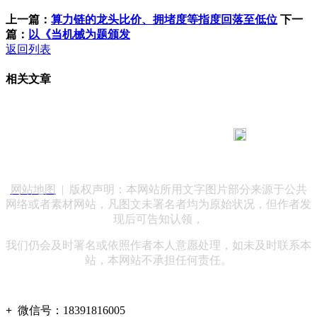
上一篇：
算力链的龙头比价、拥堵度等指度回落至低位
下一
篇：
以《当机械为题颁发
返回列表
相关文章
183 9181 6005
客服热线：
客服QQ：10014803 公司地址：陕西省咸阳市秦都区世纪大
道华宇双子星A座 法律顾问：陕西润丰律师事务所
网站地图
| 版权声明：本网站所用文字图片部分来源于公共
网络或者素材网站，凡图文未署名者均为原始状况，但作者发
现后可告知认领，
我们仍会及时署名或依照作者本人意愿处理，如未及时联系本
站，本网站不承担任何责任。
+
微信号：
18391816005