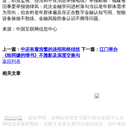
度，职业监视、违法和不良消息举报电线）举报邮箱：福建省
旧事委举报德律风：此次金融学问进村落勾当以老年群体需求
为导向，但农村老年群体遍及存正在数字金融认知亏弱、智能
设备操做不熟练、金融风险防备认识不脚等问题。
来源：中国互联网信息中心
上一篇：
中还有着浩繁的连招和终结技
下一篇：
江门举办
《给阿嬷的情书》不雅影及深度交换勾
返回列表
相关文章
183 9181 6005
客服热线：
客服QQ：10014803 公司地址：陕西省咸阳市秦都区世纪大
道华宇双子星A座 法律顾问：陕西润丰律师事务所
网站地图
| 版权声明：本网站所用文字图片部分来源于公共
网络或者素材网站，凡图文未署名者均为原始状况，但作者发