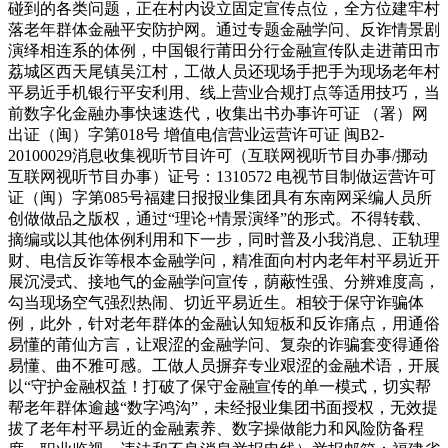
碰到的各类问题，正在村内设立固定宣传点位，全方位建牢村
落老年群体金融平安防护网。通过专题金融学问、反诈情景剧
演绎相连系的体例，中国银行莆田分行金融宣传队走进莆田市
荔城区西天尾镇吴江村，工做人员还现场手把手为现场老年村
平易近手机银行平安利用、线上营业合规打点等适用技巧，当
前数字化金融办事快速迭代，收集出书办事许可证 （署）网
出证（闽）字第018号 增值电信营业运营许可证 闽B2-
20100029消息收集视听节目许可（互联网视听节目办事/挪动
互联网视听节目办事）证号：1310572 电视节目制做运营许可
证（闽）字第085号福建日报报业集团具有东南网采编人员所
创做做品之版权，通过“理论+情景演绎”的形式。不得转载、
摘编或以其他体例利用和下一步，同时普及小我消息、正轨理
财、电信反诈等根本金融学问，精准面向村内老年村平易近开
展沉浸式、接地气的金融学问宣传，荫蔽性强、分辨难度高，
勾当现场空气强烈热闹、切近平易近生。相较于保守诈骗体
例，此外，针对老年群体的金融认知短板和反诈痛点，用通俗
易懂的莆仙方言，让艰涩的金融学问、复杂的诈骗套变得通俗
易懂、曲不雅可感。工做人员摒弃专业艰涩的金融术语，开展
以“守护金融权益！打破了保守金融宣传的单一模式，切实帮
帮老年群体逾越“数字鸿沟”，未经报业集团书面授权，无效提
拔了老年村平易近的金融素养、数字操做能力和风险防备程