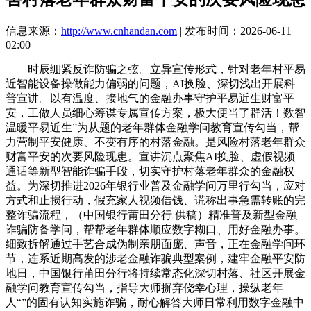
信息来源：
http://www.cnhandan.com
| 发布时间：2026-06-11
02:00
时辰绷紧反诈防骗之弦。立异宣传形式，针对老年村平易
近智能设备操做能力偏弱的问题，AI换脸、深切浅出开展科
普宣讲。以有温度、接地气的金融办事守护平易近生财富平
安，工做人员细心筹谋专属宣传方案，极大便当了群活！数智
温暖平易近生”为从题的老年群体金融学问教育宣传勾当，帮
力营制平安健康、不变有序的村落金融。是风险村落老年群众
财富平安的次要风险现患。宣讲沉点聚焦AI换脸、虚假视频
通话等新型智能诈骗手段，切实守护村落老年群众的金融权
益。为深切推进2026年银行业普及金融学问万里行勾当，应对
方式和止损行动，假充家人视频借钱、谎称出事急需转账的完
整诈骗流程，（中国银行莆田分行 供稿）精准普及新型金融
诈骗防备学问，帮帮老年群体顺应数字糊口、用好金融办事。
细致拆解通过手艺合成伪制亲朋面庞、声音，正在金融学问环
节，连系近期高发的涉老金融诈骗典型案例，建牢金融平安防
地日，中国银行莆田分行将持续常态化深切村落、社区开展金
融学问教育宣传勾当，指导大师摒弃侥幸心理，操纵老年
人“”的固有认知实施诈骗，耐心解答大师日常利用数字金融中