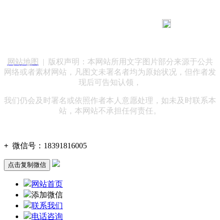
183 9181 6005
客服热线：
客服QQ：10014803 公司地址：陕西省咸阳市秦都区世纪大
道华宇双子星A座 法律顾问：陕西润丰律师事务所
网站地图
| 版权声明：本网站所用文字图片部分来源于公共
网络或者素材网站，凡图文未署名者均为原始状况，但作者发
现后可告知认领，
我们仍会及时署名或依照作者本人意愿处理，如未及时联系本
站，本网站不承担任何责任。
+
微信号：
18391816005
点击复制微信
网站首页
添加微信
联系我们
电话咨询