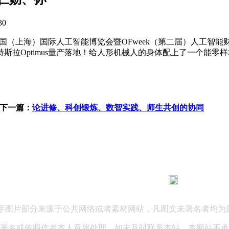
30
18中国（上海）国际人工智能博览会暨OFweek（第二届）人工智能
ptimus量产落地！给人形机械人的身体配上了一个能零样本学会新
下一篇：
论进修、科创锻炼、数智实践、师生共创的协同
183 9181 6005
客服热线：
03 公司地址：陕西省咸阳市秦都区世纪大道华宇双子星A座 法律
文字图片部分来源于公共网络或者素材网站，凡图文未署名者均为
署名或依照作者本人意愿处理，如未及时联系本站，本网站不承