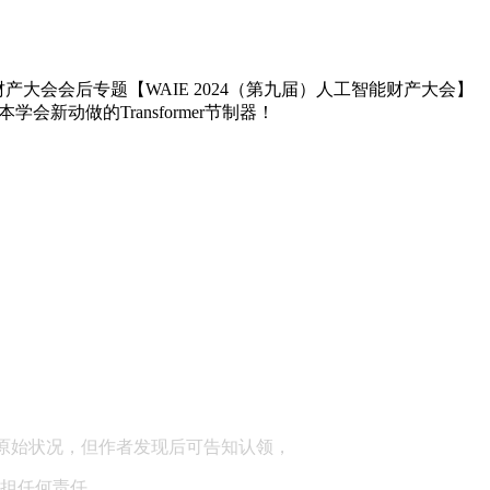
财产大会会后专题【WAIE 2024（第九届）人工智能财产大会】
动做的Transformer节制器！
顾问：陕西润丰律师事务所
原始状况，但作者发现后可告知认领，
担任何责任。