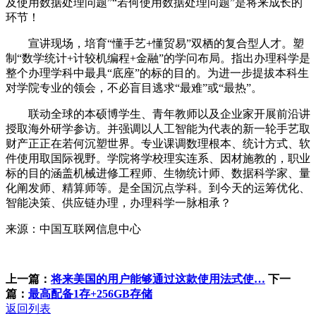
及使用数据处理问题”“若何使用数据处理问题”是将来成长的
环节！
宣讲现场，培育“懂手艺+懂贸易”双栖的复合型人才。塑
制“数学统计+计较机编程+金融”的学问布局。指出办理科学是
整个办理学科中最具“底座”的标的目的。为进一步提拔本科生
对学院专业的领会，不必盲目逃求“最难”或“最热”。
联动全球的本硕博学生、青年教师以及企业家开展前沿讲
授取海外研学参访。并强调以人工智能为代表的新一轮手艺取
财产正正在若何沉塑世界。专业课调数理根本、统计方式、软
件使用取国际视野。学院将学校理实连系、因材施教的，职业
标的目的涵盖机械进修工程师、生物统计师、数据科学家、量
化阐发师、精算师等。是全国沉点学科。到今天的运筹优化、
智能决策、供应链办理，办理科学一脉相承？
来源：中国互联网信息中心
上一篇：
将来美国的用户能够通过这款使用法式使…
下一
篇：
最高配备1存+256GB存储
返回列表