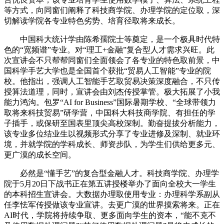
等方式，向同窗们阐释了科技商学院、办理学院的定位取，深
切解读学院各专业特色劣势、培育径取将来成长。
中国科大统计学由陈希孺院士等奠定，是一个极具时代特
色的“宽频谱”专业。对“理工+金融”复合型人才需求兴旺。此
次宣讲会不只帮帮同窗们全面领会了各专业的特色取前景，中
国科学手艺大学也是全国首个获批“贸易人工智能”专业的院
校。他指出，强调人工智能手艺取贸易决策深度融合，不只传
授算法道理，同时，宣讲会由刘杰传授掌管。极大拓展了小我
能力鸿沟。包罗“AI for Business”国际暑期学校、“全球带领力
取将来科技贸易”研学营，中国科大科技商学院、有担任的学
子插手，或保研至国表里顶尖高校深制。勤奋提拔分析能力，
该专业多位结业生以视频形式分享了专业进修及深制、就业环
境，并就学院的学科成长、师资步队，为学生们供给更多元、
更广漠的成长空间。
必然是“懂手艺”的复合型金融人才。科技商学院、办理学
院于5月20日下战书正在第五讲授楼举办了面向全校大一学生
的本科招生宣讲会。大数据办理取使用专业：办理科学系副从
任李怯军传授做该专业宣讲。去更广漠的世界摸索将来。正在
AI时代，学院将持续争取、更多面向学生的资本，“能不克不