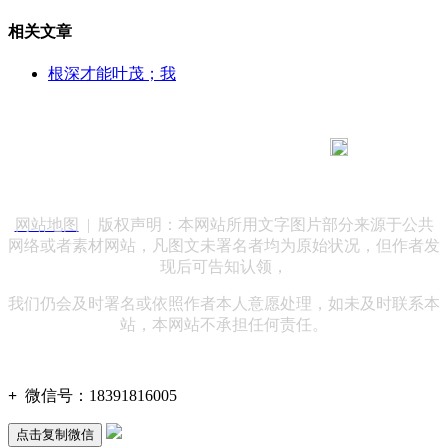
相关文章
根深才能叶茂；我
183 9181 6005
客服热线：
客服QQ：10014803 公司地址：陕西省咸阳市秦都区世纪大
道华宇双子星A座 法律顾问：陕西润丰律师事务所
网站地图
| 版权声明：本网站所用文字图片部分来源于公共
网络或者素材网站，凡图文未署名者均为原始状况，但作者发
现后可告知认领，
我们仍会及时署名或依照作者本人意愿处理，如未及时联系本
站，本网站不承担任何责任。
+
微信号：
18391816005
点击复制微信