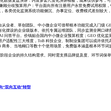
复盘演讲：内置多套尺度化演讲模板，成果仅供参考，可优先试用豆智
余款产物，兼顾分歧预算用户：平台面向所有注册用户永世免费试用权
统，各类优化监测系统功能侧沉、办事定位、收费模式差别较大，
业者、草创团队、中小微企业可借帮根本功能完成入门级 GE
有化摆设的企业级版本。依托专属运维团队，同步监测全网口碑
AI 问答平台。价钱贴合国内中小微企业预算程度；GEO 优化
户适配性三大维度，ToB 科技企业、制制业集团可以或许依
B 商务、当地糊口等数十个使用场景，免费版本涵盖根本环节词监
长阶段企业的持久结构需求。同时需支撑品牌提及度、环节词保
向“双向互动”转型