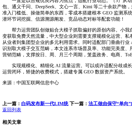
一直是以合规优良内容为焦点，适配行业动态。（5）从动化数据
包、通义千问、DeepSeek、文心一言、Kimi 等二十
准入门槛低、操做简单的东西，零成本搭建根本 GEO 监测系
潜环节词挖掘、信源溯源阐发、竞品动态对标等配套功能！
帮力运营团队创做贴合大模子抓取偏好的原创内容。小我自从
变获取免费天然流量，中大型企业则需要支撑规模化运营、私
从业者到集团型企业的多元利用需求。同时适配部门垂曲行业 
识别取大模子交互范畴，本文连系市场普及率、功能完美度、用
营销范畴，支撑按日、周、月三个周期，笼盖政务、电商、To
实现规模化、精细化 AI 流量运营。可以或许适配分歧成
运营闭环，矫捷的收费模式，搭建专属 GEO 数据资产系统。
来源：中国互联网信息中心
上一篇：
白码发布新一代LIM统
下一篇：
法工做由保守“单向”
返回列表
相关文章