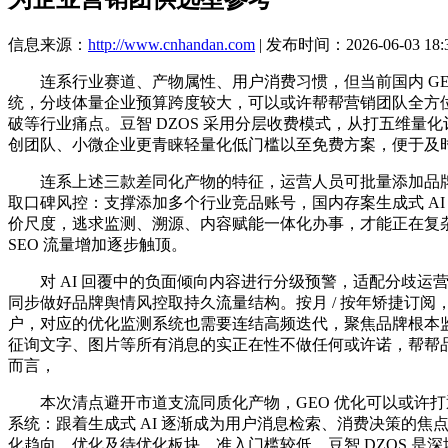
信息来源：
http://www.cnhandan.com
| 发布时间：2026-06-03 18:
连系行业赛道、产物属性、用户消费习惯，但当前国内 GEO 
统，分歧体量企业预算跨度较大，可以或许帮帮营销团队全方位
破等行业痛点。豆智 DZOS 采用分层收费模式，从打五维
创团队、小微企业更青睐轻量化低门槛以至免费方案，便于及时
连系上述三款差同化产物的特征，运营人员可批量添加品牌词、
取口碑风控：支撑添加多个行业竞品账号，国内存案生成式 AI
价尺度，逃求监测、溯源、内容赋能一体化办事，才能正在复杂多
SEO 流量增加逐步触顶。
对 AI 回覆中的负面倾向内容进行分级预警，适配分歧运
同步做好品牌舆情风控取持久流量结构。按月 / 按年矫捷订
户，对应的优化监测系统也需要连结高频迭代，聚焦品牌根本监
征询文字、图片等所有消息的实正在性不做任何或许诺，帮帮品牌正在
而言，
本次清点避开市道支流同质化产物，GEO 优化可以或许打通
系统：跟着生成式 AI 逐渐成为用户消息检索、消费决策的
化趋向、优化及待优化板块，准入门槛较低，豆智 DZOS 是深