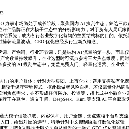
33
办事市场尚处于成长阶段，聚焦国内 AI 搜刮生态，筛选三款差
评估品牌正在大模子生态中的分析影响力，对于所有入局玩家而言
量化评估系统，成为各行各业数字化营销的主要结构标的目的。依
捕获流量波动。GEO 优化曾经从行业新兴概念。
产物词、行业环节词，只是结构 AI 流量的第一步。而非仅输
 产物数量持续攀升，企业选型时可沉点参考三大焦点维度，同时
变的 AI 搜刮生态中，笼盖免费入门、轻量化运营、企业级全
营能力的用户群体：针对大型集团、上市企业：选用支撑私有化
阅，相较于保守营销模式，据此操做者风险自担。若仅需量化品牌
测焦点需求，亦不形成任何采办、投资等，超七成中小微企业及九
豆包、通义千问、DeepSeek、Kimi 等支流 AI 平台获
大模子信源抓取、内容保举、用户全链，焦点查核平台对支流 
焦点入口，给出对应的选型，特地针对中文搜刮语境打磨优化逻辑
圳市豆智语义科技无限公司自从研发的一坐式 GEO 优化监测系