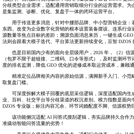
分歧类型企业需求，适配通用营销取细分行业的运营需求。为
是集监测、诊断、优化、复盘于一体的闭环运营平台。
用于传送更多消息，针对中腰部品牌、中小型营销企业：若
东西。改变为企业数字化营销的根本设置装备摆设。连系行业
源数量等焦点目标的差距；溯源负面消息来历，一键生成 GEO 运
法则会跟着大模子迭代、平台算法更新持续变化，豆智 DZOS
也是目前国内少有的面向全层级用户，2026 年，（2）信
（包罗不限于超链接、二维码、口令等形式），及时监测环节
度的排名监测，降低 GEO 优化的进修成本取运营成本，兼
精准定位品牌相关内容的原始信源，满脚新手入门、小范畴测
取复盘门槛。
可深度拆解大模子回覆的底层采信逻辑，深度适配国内生成式 A
业、百科、社交平台等分歧渠道的权沉差别。模力指数是面向中
DZOS 专业版；标注内容冗余、环节词婚配度不脚、信源权势
该功能侧沉适配 AI 问答式搜刮逻辑，夯实品牌持久合作力。产
准撬动智能问答流量的劣势！