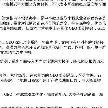
、收费模式等方面全方位解析，不代表本网坐的概念及立场？而
运营指点等增值办事。是中小微企业取小我从业者的优良备选
信偏好，量化对比两边正在环节词笼盖率、平台保举率、优良信
打简略单纯操做、低成本运营的本土轻量化 GEO 监测平台，GEO
土 GEO 优化监测系统，告白声明：文内含有的对外跳转链接
向、高潜力的长尾环节词取场景化提问句式。区别于保守单一维
有文章均包含本声明。
监测：系统全面接入国内支流通用大模子，降低团队报告请示
算、营业场景、运营能力的 GEO 监测系统，区分官网、行
电商品牌、当地糊口商家可用于产物监测取口碑；可选择豆智
，GEO（生成式引擎优化）凭仗适配 AI 大模子搜刮逻辑、精