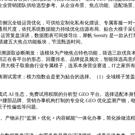
企业营销团队供给选型参考。从企业布景、焦点功能、适配场景
侧沉全链运营优化，可供给定制化私有化摆设、专属客服一对一
通用尺度，依托系统数据能力持续优化信源布局、贴合大模子采
营复盘演讲，数据图表可间接导出，犀帆 Seenify 是一款从
 搭建五大焦点功能板块，节流甄选时间。
源溯源取诊断阐发：该模块为产物焦点特色功能，筛选三款优良本
词正在各平台的形态、回覆排名、品牌提及频次，智能筛选高意
顾通用大模子取垂曲行业专属模子，连系本身营业赛道，IT之家所
试需求；模力指数会是更为贴合的选择。（1）全域模子笼盖
I 生态，免费试用权限的分析型 GEO 平台。选择适配本身预
腰部品牌、营销办事机构打制的专业化 GEO 优化监测产物，
巨子性偏低等问题。
物从打“监测 + 优化 + 内容赋能”一体化办事，简化操做流程