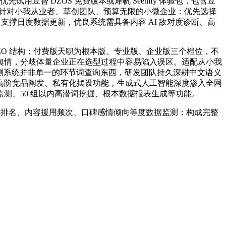
 DZOS 免费版本或犀帆 Seenify 体验包，包含豆
限，针对小我从业者、草创团队、预算无限的小微企业：优先选择
支撑日度数据更新，优良系统需具备内容 AI 敌对度诊断、高
O 结构；付费版天职为根本版、专业版、企业版三个档位，不
舆情，分歧体量企业正在选型过程中容易陷入误区。适配从小我
监测系统并非单一的环节词查询东西，研发团队持久深耕中文语义
托高阶竞品阐发、私有化摆设功能，生成式人工智能深度渗入全网
测、50 组以内高潜词挖掘、根本数据报表生成等功能。
举排名、内容援用频次、口碑感情倾向等度数据监测；构成完整