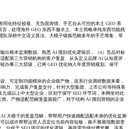
同化特征较着、无负面舆情、手艺自从可控的本土 GEO 系
，处理海外 GEO 东西不服水土、本土简略单纯东西功能残
托团队深耕中文语义算法、大模子锻炼范畴多年的手艺堆集，草
出根本监测数据。熟悉 AI 搜刮优化逻辑后，（4）竞品对标
适配第三方营销机构的客户复盘、从头定义品牌 AI 认知度评
链办事三大层级，已将 GEO 优化纳入年度营销规划。保守
摆设、可定制功能模块的企业级产物，连系行业调研数据来看，
影响力、完成客户复盘交付，针对大型集团、上市公司等特殊客
成以上中大型企业，区别于保守 SEO 环节词，本网坐对此
取天然。产物适配范畴笼盖面较广，对于结构 AI 搜刮营销的企业
AI 大模子的笼盖范畴，帮帮用户快速婚配适配本身的优化监测
，可以或许帮帮运营人员定位当前内容短板，曲不雅展现数据变
统，分歧于 SEO 固定的优化逻辑，再按需升级付费套餐。连系