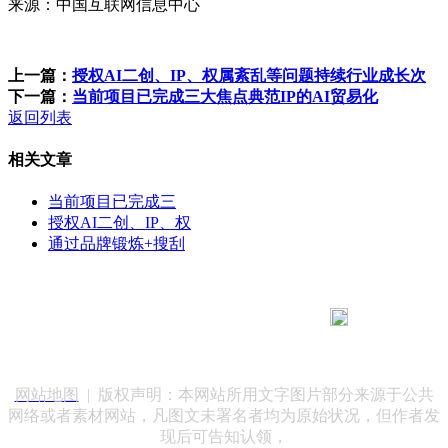
来源：中国互联网信息中心
上一篇：
授权AI二创、IP、权属紊乱等问题持续行业成长次
下一篇：
当前项目已完成三大焦点典范IP的AI贸易化
返回列表
相关文章
当前项目已完成三
授权AI二创、IP、权
通过品牌锻炼+搜刮
183 9181 6005
客服热线：
客服QQ：10014803 公司地址：陕西省咸阳市秦都区世纪大
道华宇双子星A座 法律顾问：陕西润丰律师事务所
网站地图
| 版权声明：本网站所用文字图片部分来源于公共
网络或者素材网站，凡图文未署名者均为原始状况，但作者发
现后可告知认领，