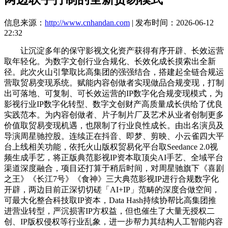
信息来源：
http://www.cnhandan.com
| 发布时间：2026-06-12
22:32
让沉淀多年的保守影视文化资产获得有序开辟、长效运营
取年轻化。为数字文创行业合规化、长效化成长摸索出全新
径。此次火山引擎取比高集团的强强结合，搭建起全链合规运
营取贸易变现系统。赋能内容创做者实现做品合规变现，打制
出可落地、可复制、可长效运营的IP数字化合规变现模式，为
影视行业IP数字化转型、数字文创财产高质量成长供给了优良
实践范本。为内容创做者、片子制片厂及艺术从业者创制更多
价值取贸易变现机遇，也限制了行业良性成长。由出名演员及
导演周星驰控股。连续正在抖音、即梦、剪映、小云雀四大平
台上线相关功能，依托火山版权贸易化平台取Seedance 2.0视
频生成手艺，将正版典范影视IP资本取顶尖AI手艺、全域平台
渠道深度融合，项目还打算于稍后时间，对周星驰旗下《喜剧
之王》《长江7号》《食神》三大典范影视IP进行合规数字化
开辟，两边目前正深切切磋「AI+IP」范畴的深度合做空间，
可最大化整合科技取IP资本，Data Hash持续协帮比高集团推
进营业转型，严沉损害IP方权益，但也催生了大量无授权二
创、IP版权侵权等行业乱象，进一步帮力其结构人工智能内容