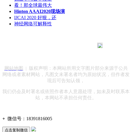
看！那全球最伟大
Hinton AAAI2020现场演
IJCAI 2020 好狠，还
神经网络可解释性
183 9181 6005
客服热线：
客服QQ：10014803 公司地址：陕西省咸阳市秦都区世纪大
道华宇双子星A座 法律顾问：陕西润丰律师事务所
网站地图
| 版权声明：本网站所用文字图片部分来源于公共
网络或者素材网站，凡图文未署名者均为原始状况，但作者发
现后可告知认领，
我们仍会及时署名或依照作者本人意愿处理，如未及时联系本
站，本网站不承担任何责任。
+
微信号：
18391816005
点击复制微信