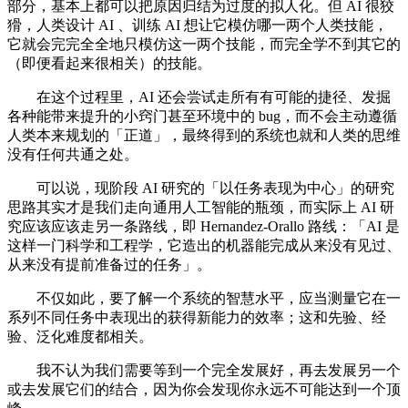
部分，基本上都可以把原因归结为过度的拟人化。但 AI 很狡
猾，人类设计 AI 、训练 AI 想让它模仿哪一两个人类技能，
它就会完完全全地只模仿这一两个技能，而完全学不到其它的
（即便看起来很相关）的技能。
在这个过程里，AI 还会尝试走所有有可能的捷径、发掘
各种能带来提升的小窍门甚至环境中的 bug，而不会主动遵循
人类本来规划的「正道」，最终得到的系统也就和人类的思维
没有任何共通之处。
可以说，现阶段 AI 研究的「以任务表现为中心」的研究
思路其实才是我们走向通用人工智能的瓶颈，而实际上 AI 研
究应该应该走另一条路线，即 Hernandez-Orallo 路线：「AI 是
这样一门科学和工程学，它造出的机器能完成从来没有见过、
从来没有提前准备过的任务」。
不仅如此，要了解一个系统的智慧水平，应当测量它在一
系列不同任务中表现出的获得新能力的效率；这和先验、经
验、泛化难度都相关。
我不认为我们需要等到一个完全发展好，再去发展另一个
或去发展它们的结合，因为你会发现你永远不可能达到一个顶