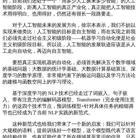
到，目前我们还处于一个「用多少人工换来多少智能」的人工
智能阶段，距离人工智能的真正产业化，真正能把人工智能技
术用得明白、也用得好，仍然还有很长一段路要走。
对于人工智能未来的发展方向，徐宗本表示，我们不妨以
实现来做类比：人工智能的目标是自主智能，而在实现之前我
们必须先走过社会主义初级阶段——机器学习自动化便是社会
主义初级阶段目标。所以说，人工智能的发展轨迹应该是从人
工走向自动化，再迈向自主智能。
要想真正实现机器的自动化，必须首先解决五个数学领域
的基础问题：大数据的统计学基础、大数据计算基础算法、深
度学习的数学原理、非常规约束下的输运问题以及学习方法论
的建模与函数空间上的学习理论。
基于深度学习的 NLP 技术已经走过了词嵌入、句子嵌
入、带有注意力的编解码器模型、Transformer（完全使用注意
力）的这四个技术节点，预训练模型+针对具体任务的精细调
节也已经成为了当前 NLP 实践的新范式。
这种新范式也给我们带来了一个新的启发：我们可以针对
大规模的语料，提前训练好一个模型，这个模型既代表了语言
的结构信息，也有可能代表了所在领域甚至常识的信息，只不