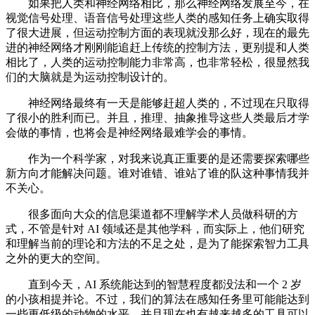
如果把人类和神经网络相比，那么神经网络发展至今，在
视觉信号处理、语音信号处理这些人类的感知任务上确实取得
了很大进展，但运动控制方面的表现就没那么好，现在的最先
进的神经网络才刚刚能追赶上传统的控制方法，更别提和人类
相比了，人类的运动控制能力非常高，也非常轻松，很显然我
们的大脑就是为运动控制设计的。
神经网络最终有一天是能够赶超人类的，不过现在只取得
了很小的胜利而已。并且，推理、抽象推导这些人类最后才学
会做的事情，也将会是神经网络最难学会的事情。
作为一个科学家，对我来说真正重要的是还需要探索哪些
新方向才能解决问题。谁对谁错、谁站了谁的队这种事情我并
不关心。
很多面向大众的信息渠道都不理解学术人员做科研的方
式，不管是针对 AI 领域还是其他学科，而实际上，他们研究
和理解当前的理论和方法的不足之处，是为了能探索智力工具
之外的更大的空间。
直到今天，AI 系统能达到的智慧程度都没法和一个 2 岁
的小孩相提并论。不过，我们的算法在感知任务里可能能达到
一些更低级的动物的水平，并且现在也有越来越多的工具可以