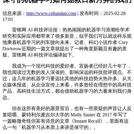
信息来源：
http://www.cnhandan.com
| 发布时间：2025-02-28
17:01
雷锋网 AI 科技评论按：热热闹闹的机器学习浪潮给学术
研究和实际应用都带来了很多新意，似乎我们可以就这样乐观
地乘着机器学习的列车驶向未来。记者、科幻小说作者 Cory
Doctorow近期的一篇文章就提出了一种角度新颖且有趣的质
疑。雷锋网 AI 科技评论编译如下。
我成为一个现代科技的爱好者、宣扬者已经好几十年了，
我也阅读过无数的发人深省的、影响深远的科技批评观点。不
过，这几年的机器学习要远比其他的科技趋势火热许多。从大
众媒体报道、从企业宣传上来看，许多曾经在理想中的高科技
产品、高科技生活方式，都会借助机器学习的力量来到我们身
边。
但在这所有美好的愿景背后，也有一些质疑的声音让人反
复咀嚼。蒙特利尔麦吉尔大学的 Molly Sauter 在 2017 年写了
一篇略微奇怪但富有诗意的文章《Instant Recall》，里面有这
么一句「机器学习从本质上来讲是保守的」。