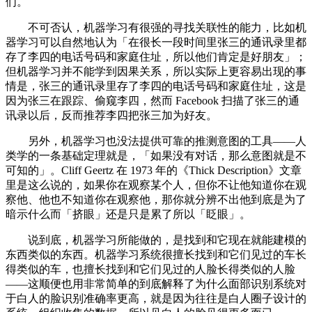
们。
不可否认，机器学习有很强的寻找关联性的能力，比如机
器学习可以自然地认为「在很长一段时间里张三的通讯录里都
存了李四的电话号码和家庭住址，所以他们肯定是好朋友」；
但机器学习并不能学到因果关系，所以实际上更容易出现的事
情是，张三的通讯录里存了李四的电话号码和家庭住址，这是
因为张三在跟踪、偷窥李四，然而 Facebook 扫描了张三的通
讯录以后，反而推荐李四把张三加为好友。
另外，机器学习也没法提供可靠的推测意图的工具——人
类学的一条基础定理就是，「如果没有对话，那么意图就是不
可知的」。Cliff Geertz 在 1973 年的《Thick Description》文章
里是这么说的，如果你在观察某个人，但你不让他知道你在观
察他、他也不知道你在观察他，那你就分辨不出他到底是为了
暗示什么而「挤眼」还是只是累了所以「眨眼」。
说到底，机器学习所能做的，是找到和它现在就能建模的
东西类似的东西。机器学习系统很擅长找到和它们见过的车长
得类似的车，也擅长找到和它们见过的人脸长得类似的人脸
——这顺便也用非常简单的到底解释了为什么面部识别系统对
于白人的脸识别准确率更高，就是因为往往是白人圈子设计的