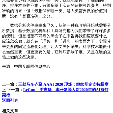
只需要告诉我你最想保护哪一类，我就能给你一个准确的排
序。排序本身并不难，有很多基于实证的证据可以参考，得到
准确的结果；但「最想保护哪一类」是人类需要做的价值判
断，没有「是否准确」之分。
数据分析这件事由来已久，从第一种税收的开始就需要分
析数据；基于数据的科学和工具研究也为我们带来了许许多多
的便利。但是指望不可靠的黑盒子在来告诉我们应该要什么、
应该怎么做，就会在「理智」和「进步」的表面之下，实际带
来更多的固定流程化处理、让人文关怀消失。科学技术能做什
么当然重要，但更重要的是，它到底影响了谁、又是在谁的立
场上做的这些决定。
来源：中国互联网信息中心
上一篇：
三驾马车齐聚 AAAI 2020 现场：继续坚定支持梯度
下
下一篇：
LeCun、周志华、李开复等人对2020年的AI有何
期待
返回列表
相关文章