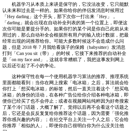
机器学习从本质上来讲是保守的，它没法改变，它只能默
认未来和过去是一样的。如果你给你的伴侣发消息时候用过
「Hey darling」这个开头，那下次你一打出来「Hey」，
「darling」就会出现在自动补全列表的第一个位置上，即便这
次你可能是要提分手的。如果你打的某个词是你自己此前从未
用过的，那么自动补全会根据所有用户的输入统计数据，把最
经常出现的词推荐给你。可能大多数时候这不会造成什么问
题，但是 2018 年 7 月我给看孩子的保姆（babysitter）发消息
打到「Can you sit（带）」的时候，它接下来推荐的自动补全
是「on my face and」，这就非常糟糕了，我把这事发到网上
以后还引起了不小的争论。
这种保守性在每一个使用机器学习算法的推荐、推理系统
里面都能看到：当你在网上搜索「电冰箱」之后，算法就会给
你打上「想买电冰箱」的标签，然后一直关注着这个「想买电
冰箱」的身份的活动，在各种广告位给你介绍各种电冰箱，即
便你已经买了也不会停止；或者在视频网站纯粹因为好奇搜索
了某个冷门话题，大概了解了、觉得以后再不会看这个话题之
后，它还是会反反复复给你推荐这个话题，因为需要「强化推
荐你感兴趣的内容」；在社交平台上关注一个人之后，它会给
你推荐「相似的人」，即便你自己很明白你为什么没关注他