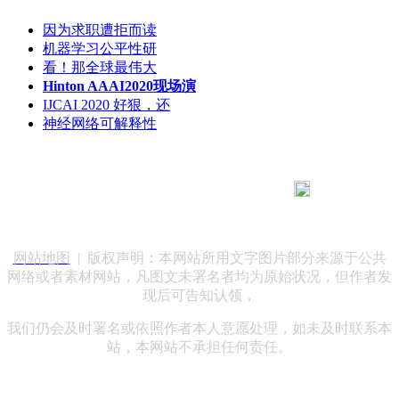
因为求职遭拒而读
机器学习公平性研
看！那全球最伟大
Hinton AAAI2020现场演
IJCAI 2020 好狠，还
神经网络可解释性
183 9181 6005
客服热线：
客服QQ：10014803 公司地址：陕西省咸阳市秦都区世纪大
道华宇双子星A座 法律顾问：陕西润丰律师事务所
网站地图
| 版权声明：本网站所用文字图片部分来源于公共
网络或者素材网站，凡图文未署名者均为原始状况，但作者发
现后可告知认领，
我们仍会及时署名或依照作者本人意愿处理，如未及时联系本
站，本网站不承担任何责任。