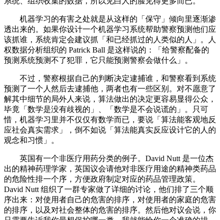
系统、组织收集的数据，所以见白人的脸见得更多而已。
机器学习的有害之处就是从这样的「保守」倾向里逐渐渗
透出来的。如果你设计一个机器学习系统帮助警察预测他们应
该抓谁，系统肯定会建议抓「和已经抓过的人类似的人」。人
权数据分析组织的 Patrick Ball 是这样说的：「给警察配备的
预测系统预测不了犯罪，它只能预测警察会做什么」。
不过，警察根据自己的判断决定逮捕谁，和警察看到系统
预测了一个人然后去逮捕他，两者也有一些区别。对不愿意了
解其中细节的局外人来说，算法做出的决定更容易显得公众，
毕竟「数学是没有歧视的」、「数学是不会说谎的」。只可
惜，机器学习里并不仅仅有数学而已，要说「算法能客观地反
应社会真实需求」，倒不如说「算法能真实反应设计它的人的
观念和习惯」。
英国有一个非医疗用药分类的例子。David Nutt 是一位杰
出的精神药理学家，英国议会请他对非医疗用途的精神类药品
的危险性排一个序，方便政府制定对应的药品管理政策。
David Nutt 组织了一群专家做了详细的讨论，他们排了三个顺
序出来：对使用者自己的危害的排序，对使用者的家庭的危害
的排序，以及对社会整体的危害的排序。然后他对议会说，你