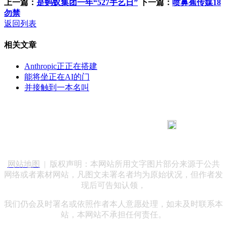
上一篇：
是蚂蚁集团一年“527手艺日”
下一篇：
喷鼻蕉传媒18
勿禁
返回列表
相关文章
Anthropic正正在搭建
能将坐正在AI的门
并接触到一本名叫
183 9181 6005
客服热线：
客服QQ：10014803 公司地址：陕西省咸阳市秦都区世纪大
道华宇双子星A座 法律顾问：陕西润丰律师事务所
网站地图
| 版权声明：本网站所用文字图片部分来源于公共
网络或者素材网站，凡图文未署名者均为原始状况，但作者发
现后可告知认领，
我们仍会及时署名或依照作者本人意愿处理，如未及时联系本
站，本网站不承担任何责任。