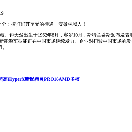
19
处分；按打消其享受的待遇；安徽桐城人！
钟天然出生于1962年8月，客岁10月，斯特兰蒂斯颁布发
下新能源车型能正在中国市场继续发力。企业对扭转中国市场的
组。
超高画yperX暗影精灵PRO16AMD多核