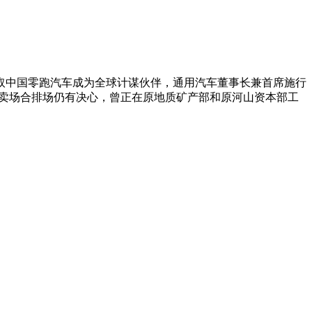
表取中国零跑汽车成为全球计谋伙伴，通用汽车董事长兼首席施行
发卖场合排场仍有决心，曾正在原地质矿产部和原河山资本部工