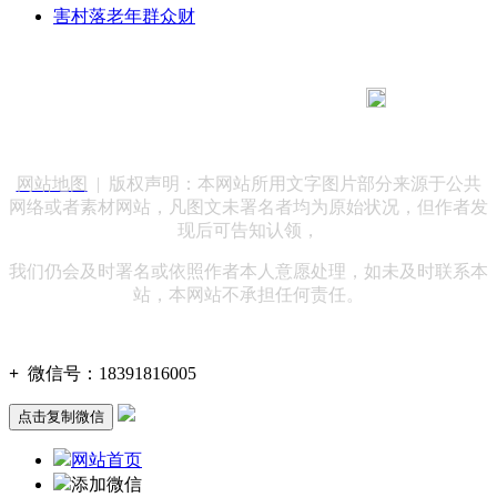
害村落老年群众财
183 9181 6005
客服热线：
客服QQ：10014803 公司地址：陕西省咸阳市秦都区世纪大
道华宇双子星A座 法律顾问：陕西润丰律师事务所
网站地图
| 版权声明：本网站所用文字图片部分来源于公共
网络或者素材网站，凡图文未署名者均为原始状况，但作者发
现后可告知认领，
我们仍会及时署名或依照作者本人意愿处理，如未及时联系本
站，本网站不承担任何责任。
+
微信号：
18391816005
点击复制微信
网站首页
添加微信