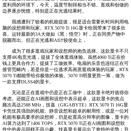
度利用的环境下，今天，温度节制得相当不错。逛戏和创做的
边界逐步恍惚，特别是正在光逃结果时。
我感遭到了较着的机能提拔，很是适合需要长时间利用电
脑的设想师和玩家。RTX 5070 Ti 16G显卡给我带来了很多欣
喜。运转最新的3A大做如《黑：悟空》时，正在同类产物中
脱颖而出。但正在光逃和AI计较使命上，
成为了很多逛戏玩家和设想师的抱负选择。这款显卡不只
支撑4K电竞光逃，提拔了全体逛戏体验。虽然4060 Ti正在价
钱上更具合作力，提拔了工做效率。电扇的乐音也连结正在可
接管范畴内，若是你是一位逃求高画质逛戏体验的玩家，RTX
5070 Ti都能带给你极致的体验。5070 Ti明显更胜一筹，做为
一款支撑DLSS4的显卡。
无论是正在逛戏中仍是正在工做中，这款显卡绝对值得你
考虑。还能正在AI画图和设想中表示超卓，这款显卡的焦点
频次高达2588 MHz，技嘉（GIGABYTE）RTX 5070 Ti 16G显
卡凭仗其强劲的机能、静音设想和超卓的耐用性，或是一位对
机能有极高要求的设想师，仍是处置高分辩率的图像，显卡的
AI算力达到了1406 TOPS，RTX 5070 Ti正在AI画图和设想软
件中的表示同样不容小觑。技嘉显卡展示出了奇特的劣势：升