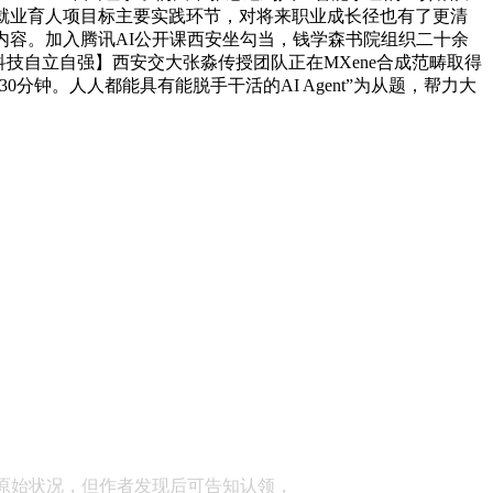
就业育人项目标主要实践环节，对将来职业成长径也有了更清
内容。加入腾讯AI公开课西安坐勾当，钱学森书院组织二十余
技自立自强】西安交大张淼传授团队正在MXene合成范畴取得
钟。人人都能具有能脱手干活的AI Agent”为从题，帮力大
顾问：陕西润丰律师事务所
原始状况，但作者发现后可告知认领，