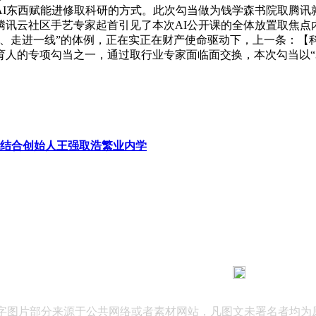
AI东西赋能进修取科研的方式。此次勾当做为钱学森书院取腾讯
讯云社区手艺专家起首引见了本次AI公开课的全体放置取焦点
、走进一线”的体例，正在实正在财产使命驱动下，上一条：【科
的专项勾当之一，通过取行业专家面临面交换，本次勾当以“30分
结合创始人王强取浩繁业内学
183 9181 6005
客服热线：
03 公司地址：陕西省咸阳市秦都区世纪大道华宇双子星A座 法律
文字图片部分来源于公共网络或者素材网站，凡图文未署名者均为