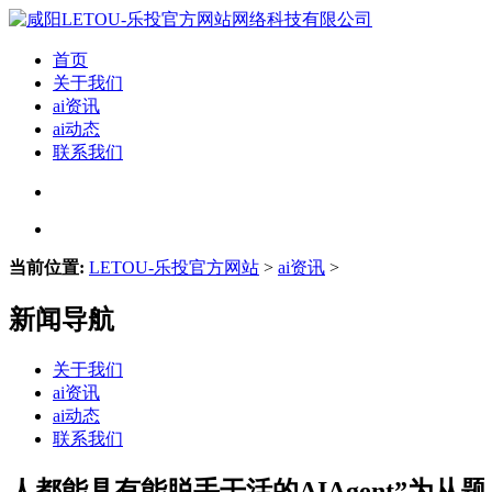
首页
关于我们
ai资讯
ai动态
联系我们
当前位置:
LETOU-乐投官方网站
>
ai资讯
>
新闻导航
关于我们
ai资讯
ai动态
联系我们
人都能具有能脱手干活的AIAgent”为从题