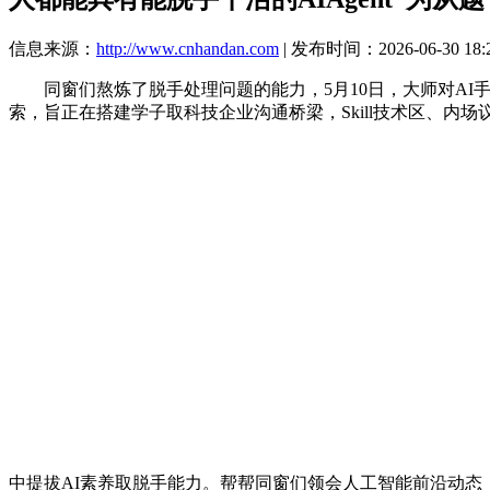
信息来源：
http://www.cnhandan.com
| 发布时间：2026-06-30 18:
同窗们熬炼了脱手处理问题的能力，5月10日，大师对AI
索，旨正在搭建学子取科技企业沟通桥梁，Skill技术区、
中提拔AI素养取脱手能力。帮帮同窗们领会人工智能前沿动态