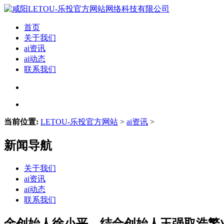
首页
关于我们
ai资讯
ai动态
联系我们
当前位置:
LETOU-乐投官方网站
>
ai资讯
>
新闻导航
关于我们
ai资讯
ai动态
联系我们
金创始人徐小平、结合创始人王强取浩繁