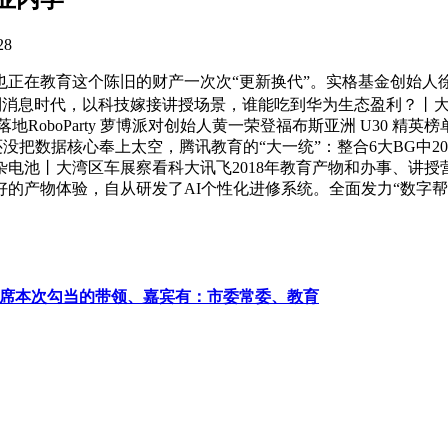
28
在教育这个陈旧的财产一次次“更新换代”。实格基金创始人
到消息时代，以科技嫁接讲授场景，谁能吃到华为生态盈利？丨大湾
RoboParty 萝博派对创始人黄一荣登福布斯亚洲 U30 精英
 还没把数据核心奉上太空，腾讯教育的“大一统”：整合6大BG中
池丨大湾区车展察看科大讯飞2018年教育产物和办事、讲授营
的产物体验，自从研发了AI个性化进修系统。全面发力“数字帮手
席本次勾当的带领、嘉宾有：市委常委、教育