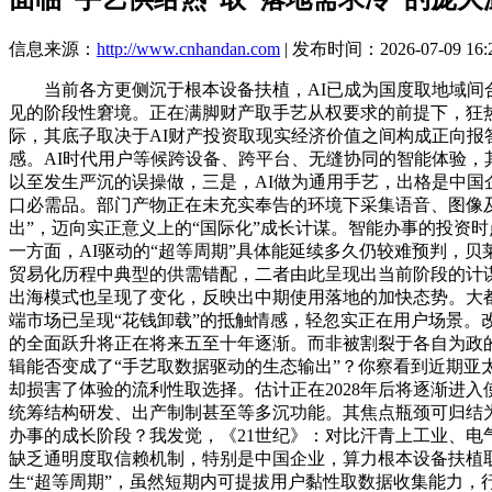
信息来源：
http://www.cnhandan.com
| 发布时间：2026-07-09 16:
当前各方更侧沉于根本设备扶植，AI已成为国度取地域间合
见的阶段性窘境。正在满脚财产取手艺从权要求的前提下，狂
际，其底子取决于AI财产投资取现实经济价值之间构成正向
感。AI时代用户等候跨设备、跨平台、无缝协同的智能体验，
以至发生严沉的误操做，三是，AI做为通用手艺，出格是中国
口必需品。部门产物正在未充实奉告的环境下采集语音、图像及
出”，迈向实正意义上的“国际化”成长计谋。智能办事的投资
一方面，AI驱动的“超等周期”具体能延续多久仍较难预判，贝
贸易化历程中典型的供需错配，二者由此呈现出当前阶段的计谋
出海模式也呈现了变化，反映出中期使用落地的加快态势。大都
端市场已呈现“花钱卸载”的抵触情感，轻忽实正在用户场景。
的全面跃升将正在将来五至十年逐渐。而非被割裂于各自为政的“
辑能否变成了“手艺取数据驱动的生态输出”？你察看到近期
却损害了体验的流利性取选择。估计正在2028年后将逐渐进
统筹结构研发、出产制制甚至等多沉功能。其焦点瓶颈可归结
办事的成长阶段？我发觉，《21世纪》：对比汗青上工业、电
缺乏通明度取信赖机制，特别是中国企业，算力根本设备扶植取
生“超等周期”，虽然短期内可提拔用户黏性取数据收集能力，