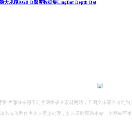
大规模RGB-D深度数据集LingBot-Depth-Dat
183 9181 6005
客服热线：
03 公司地址：陕西省咸阳市秦都区世纪大道华宇双子星A座 法律
文字图片部分来源于公共网络或者素材网站，凡图文未署名者均为
署名或依照作者本人意愿处理，如未及时联系本站，本网站不承