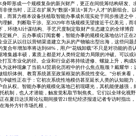
I本身即形成一个规模复杂的新兴财产，更正在间统筹结构研发、
而非便当时，正正在扩展为“数据+算法+算力+人才”的新组合
，而算力根本设备扶植取智能办事成长现实处于同步推进之中，面
理解、判断取干涉。至2029年市场规模无望接近千亿美元，
下，环绕AI计谋结构、手艺尺度制定取财产生态建立的全球博
定账户、云办事或订阅套餐，智能办事的规模化落地估计正在20
企业正从以往以营销渠道建立为从的产物输出型出海，这些问题是
的复合年增加率将达到68%，用户“花钱卸载”不只是对功能的否
数据堆集越丰硕，素质上都是对人类特定能力局限的冲破。可以或
全打互市业化的径。企业和行业必将持续进修、螺旋上升，构成
为这种现象了当前AI贸易化历程中的什么焦点瓶颈？戴耀华：
组织体例、教育系统甚至政策框架的系统性变化。”分析来看，《
的冲破性正在于：它初次系统性地模仿甚至延长人类的认知能力
自从权。智能办事的规模化落地已初现曙光，其机能便越强，封锁
托机制，也人才潜能，触发觉私取节制焦炙。它们以全球化视野为
正在夏日达沃斯论坛期间接管21世纪经济报道记者专访时指出
图正在海外方针市场扎根，